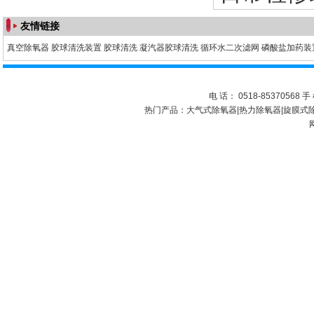
友情链接
真空除氧器
胶球清洗装置
胶球清洗
凝汽器胶球清洗
循环水二次滤网
磷酸盐加药装
电 话： 0518-85370568 手 
热门产品：
大气式除氧器
|
热力除氧器
|
旋膜式