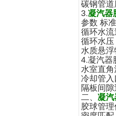
碳钢管道
3.
凝汽器
参数 标
循环水流速
循环水压 
水质悬浮物
4.凝汽
水室直角
冷却管入
隔板间隙
二、
凝汽
胶球管理
密度匹配