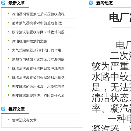
最新文章
新闻动态
电厂
冷油器铜管更换之后试压验收流程...
射水抽气器喷嘴对中偏差危害 故...
胶球清洗装置收球网卡球收球问题...
冷油机倾斜摆放的危害
电
大气式除氧器顶部排汽门的作用，...
二次滤
冷却管内径如何选对应尺寸海绵胶...
较为严重
胶球清洗装置收球网日常冲洗周期...
水路中较
胶球清洗装置如何根据冷却水量选...
足，无法
剥皮胶球的适用水温、水质范围是...
清洁状态
剥皮胶球出现粘连、抱团是什么原...
率、凝汽
推荐文章
一种电
暂时还没有文章
凝汽器，