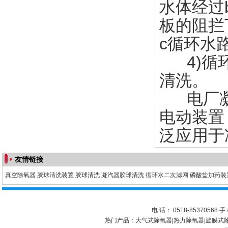
水体经过
板的阻拦
c循环水
4)循环
清洗。
电厂凝
电动装置
泛应用于
友情链接
真空除氧器
胶球清洗装置
胶球清洗
凝汽器胶球清洗
循环水二次滤网
磷酸盐加药装
电 话： 0518-85370568 手 
热门产品：
大气式除氧器
|
热力除氧器
|
旋膜式