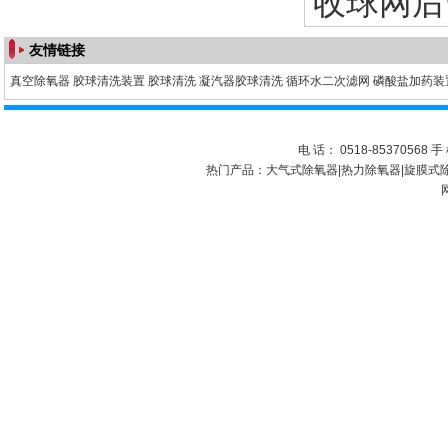
收球网后
友情链接
真空除氧器
胶球清洗装置
胶球清洗
凝汽器胶球清洗
循环水二次滤网
磷酸盐加药装
电 话： 0518-85370568 手 
热门产品：
大气式除氧器
|
热力除氧器
|
旋膜式