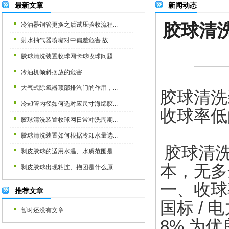
最新文章
新闻动态
胶球清
冷油器铜管更换之后试压验收流程...
射水抽气器喷嘴对中偏差危害 故...
胶球清洗装置收球网卡球收球问题...
冷油机倾斜摆放的危害
大气式除氧器顶部排汽门的作用，...
胶球清
冷却管内径如何选对应尺寸海绵胶...
收球率低
胶球清洗装置收球网日常冲洗周期...
胶球清洗装置如何根据冷却水量选...
胶球清
剥皮胶球的适用水温、水质范围是...
本，无多
剥皮胶球出现粘连、抱团是什么原...
一、收球
推荐文章
国标 / 
暂时还没有文章
8% 为优