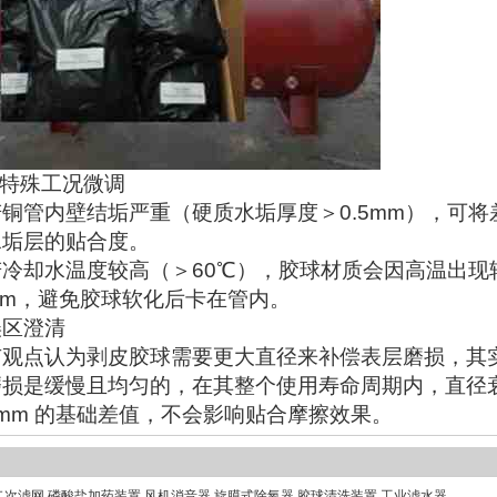
.特殊工况微调
若铜管内壁结垢严重（硬质水垢厚度＞0.5mm），可将
水垢层的贴合度。
若冷却水温度较高（＞60℃），胶球材质会因高温出现轻微
mm，避免胶球软化后卡在管内。
误区澄清
有观点认为剥皮胶球需要更大直径来补偿表层磨损，其
磨损是缓慢且均匀的，在其整个使用寿命周期内，直径衰减量
2mm 的基础差值，不会影响贴合摩擦效果。
二次滤网
磷酸盐加药装置
风机消音器
旋膜式除氧器
胶球清洗装置
工业滤水器