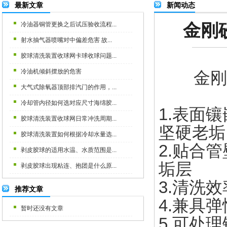
最新文章
新闻动态
金刚
冷油器铜管更换之后试压验收流程...
射水抽气器喷嘴对中偏差危害 故...
胶球清洗装置收球网卡球收球问题...
冷油机倾斜摆放的危害
金刚
大气式除氧器顶部排汽门的作用，...
冷却管内径如何选对应尺寸海绵胶...
1.表面
胶球清洗装置收球网日常冲洗周期...
坚硬老垢
胶球清洗装置如何根据冷却水量选...
2.贴合
剥皮胶球的适用水温、水质范围是...
垢层
剥皮胶球出现粘连、抱团是什么原...
3.清洗
推荐文章
4.兼具
暂时还没有文章
5.可处