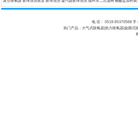
真空除氧器
胶球清洗装置
胶球清洗
凝汽器胶球清洗
循环水二次滤网
磷酸盐加药装
电 话： 0518-85370568 手 
热门产品：
大气式除氧器
|
热力除氧器
|
旋膜式