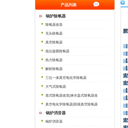
产品列表
锅炉除氧器
除氧器改造
胶
无头除氧器
真空除氧器
［
低位旋膜除氧器
［
热力除氧器
【
【
解析除氧器
宏
三位一体真空电化学除氧器
宏
大气式除氧器
【
老式除氧器改造|淋水盘式除氧器改
【
真空电化学除氧器|双级真空除氧器
［
［
锅炉消音器
宏
锅炉消音器
宏